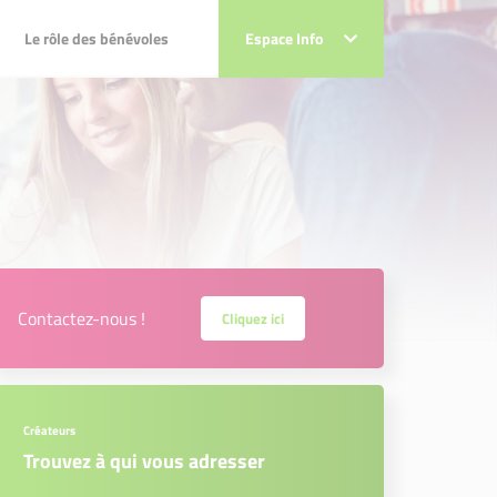
Le rôle des bénévoles
Le rôle des bénévoles
Espace Info
Espace Info
Contactez-nous !
Cliquez ici
Créateurs
Trouvez à qui vous adresser