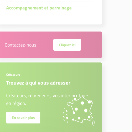
Accompagnement et parrainage
Contactez-nous !
Cliquez ici
Créateurs
Trouvez à qui vous adresser
Créateurs, repreneurs, vos interlocuteurs
en région.
En savoir plus