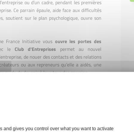
d’entreprise ou d’un cadre, pendant les premières
ise. Ce parrain épaule, aide face aux difficultés
és, soutient sur le plan psychologique, ouvre son
me France Initiative vous
ouvre les portes des
vec le
Club d'Entreprises
permet au nouvel
entreprise, de nouer des contacts et des relations
x créateurs ou aux repreneurs qu’elle a aidés, une
er ou de de devenir à leur tour des parrains.
es entreprises soutenues par les plateformes
ité, trois ans après leur création
. Ce taux est
le : il s’explique en grande partie par la manière
ccompagnent les créateurs et les repreneurs.
s and gives you control over what you want to activate