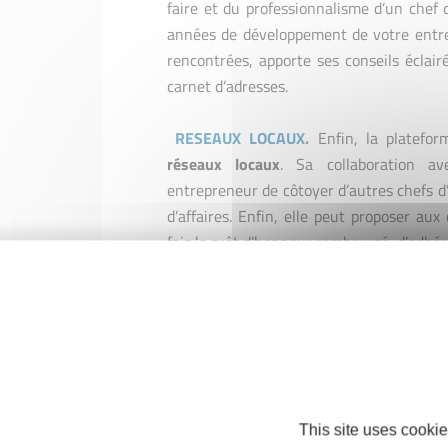
faire et du professionnalisme d’un chef 
années de développement de votre entrepr
rencontrées, apporte ses conseils éclair
carnet d’adresses.
RESEAUX LOCAUX
.
Enfin, la platefor
réseaux locaux
. Sa collaboration a
entrepreneur de côtoyer d’autres chefs d’
d’affaires. Enfin, elle peut proposer au
fois le prêt d’honneur remboursé, d’adhér
PERENNITE
.
Le savez-vous ?
87% d
Initiative
France
sont toujours en activ
nettement supérieur à la moyenne nationa
dont les plateformes Initiative France a
This site uses cookie