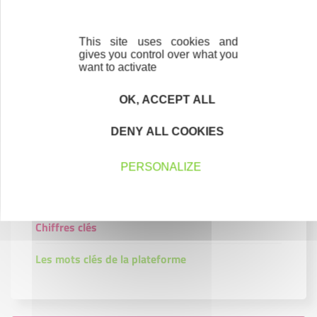
technique qu’un créateur obtient de la plateforme
Initiative France après son passage en comité
This site uses cookies and
d’agrément, pendant la durée du remboursement du
gives you control over what you
want to activate
prêt.
OK, ACCEPT ALL
DENY ALL COOKIES
Initiative Ardennes
PERSONALIZE
Gouvernance
Chiffres clés
Les mots clés de la plateforme