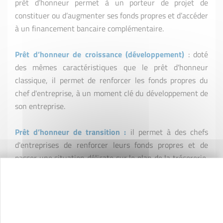
prêt d’honneur permet à un porteur de projet de
constituer ou d’augmenter ses fonds propres et d’accéder
à un financement bancaire complémentaire.
Prêt d’honneur de croissance (développement)
: doté
des mêmes caractéristiques que le prêt d'honneur
classique, il permet de renforcer les fonds propres du
chef d'entreprise, à un moment clé du développement de
son entreprise.
Prêt d’honneur de transition
:
il permet à des chefs
d'entreprises de renforcer leurs fonds propres et de
passer une situation délicate sur le plan de la trésorerie,
à condition que les fondamentaux de l'entreprise soient
sains. (ce type de prêt n'est pas proposé par la plateforme
Initiative Ardennes)
Suivi post-création
:
désigne plus précisément l’appui