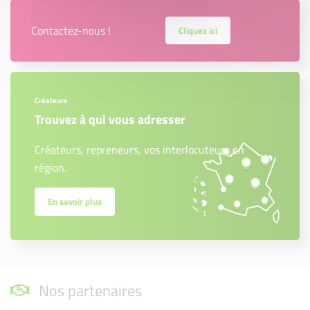
Contactez-nous !
Cliquez ici
Créateurs
Trouvez à qui vous adresser
Créateurs, repreneurs, vos interlocuteurs en
région.
En savoir plus
Nos partenaires